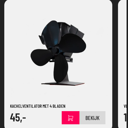
KACHELVENTILATOR MET 4 BLADEN
VL
45,-
1
BEKIJK