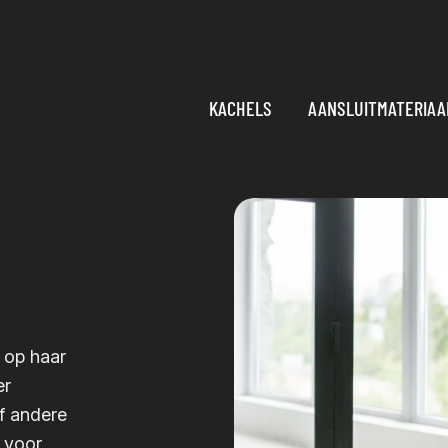
KACHELS
AANSLUITMATERIAA
 op haar
er
f andere
k voor