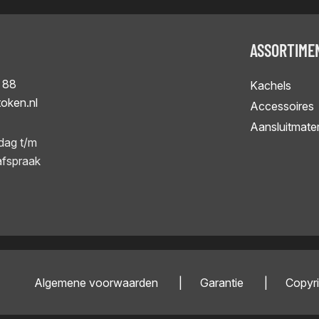
ASSORTIME
 88
Kachels
token.nl
Accessoires
Aansluitmater
dag t/m
afspraak
Algemene voorwaarden
Garantie
Copyri