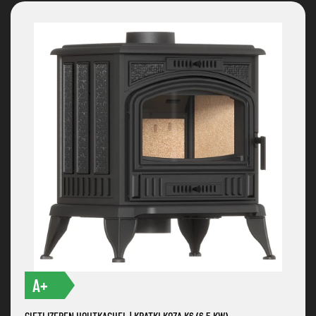
A+
GIETIJZEREN HOUTKACHEL | KRATKI KOZA K6 (6,5 KW)